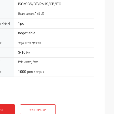
ISO/SGS/CE/RoHS/CB/IEC
জিএস-এলএস / এইচটি
ার পরিমাণ
1pc
negotiable
রণ
শক্ত কাগজ প্যাকেজ
3-10 দিন
টিটি, পেপাল, ভিসা
া
1000 pcs / সপ্তাহ
াম
এখন যোগাযোগ