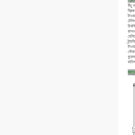
উঁচু 
ব্রিজ
টাওয়
টেলি
চিমনি
রানওয
হেলিপ
ট্র্যা
টাওয
নৌযা
বুয়েস
বাতি
মাত