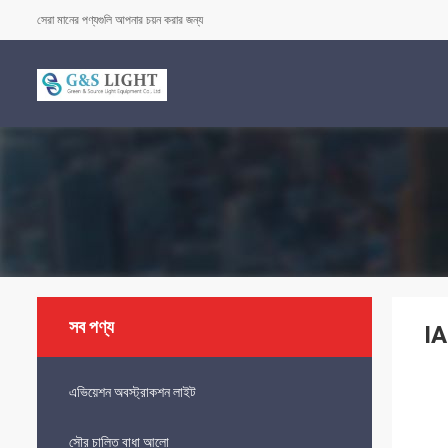
সেরা মানের পণ্যগুলি আপনার চয়ন করার জন্য
সব পণ্য
IA
এভিয়েশন অবস্ট্রাকশন লাইট
সৌর চালিত বাধা আলো