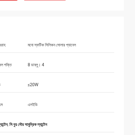
বরাহ
মনো স্ফটিক সিলিকন সোলার প্যানেল
েল শক্তি
8 ডাব্লু। 4
চ
≤20W
ৎস
এলইডি
ন্টেন
,
সি বুয় সৌর সামুদ্রিক ল্যান্টেন