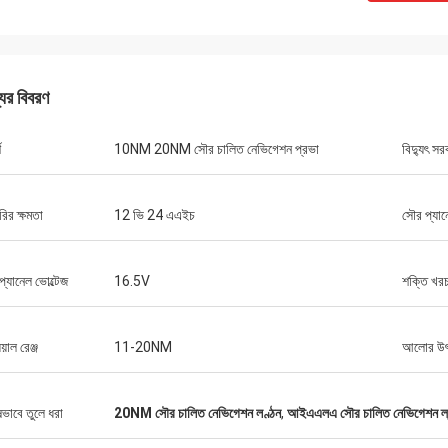
যের বিবরণ
শ
10NM 20NM সৌর চালিত নেভিগেশন প্রভা
বিদ্যুৎ সর
ারির ক্ষমতা
12 ভি 24 এএইচ
সৌর প্যান
লুই
গুণমানের বিমান চলাচল করে, আপনার পণ্যগুলি পছন্দ
প্যানেল ভোল্টেজ
16.5V
শক্তি খর
য়াল রেঞ্জ
11-20NM
আলোর উ
ষভাবে তুলে ধরা
20NM সৌর চালিত নেভিগেশন লণ্ঠন
,
আইএএলএ সৌর চালিত নেভিগেশন ল্যা