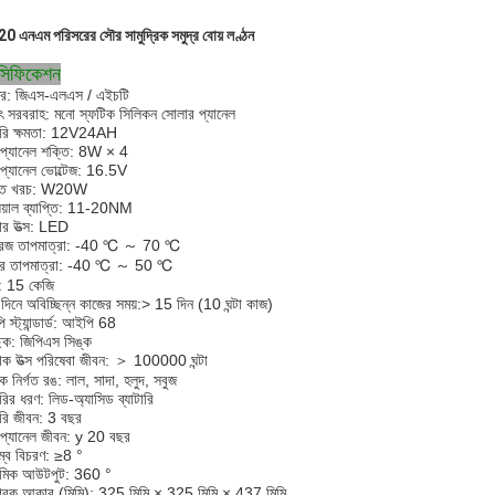
0 এনএম পরিসরের সৌর সামুদ্রিক সমুদ্র বোয় লণ্ঠন
েসিফিকেশন
ার: জিএস-এলএস / এইচটি
যুৎ সরবরাহ: মনো স্ফটিক সিলিকন সোলার প্যানেল
টারি ক্ষমতা: 12V24AH
প্যানেল শক্তি: 8W × 4
প্যানেল ভোল্টেজ: 16.5V
্যুত খরচ: W20W
যুয়াল ব্যাপ্তি: 11-20NM
র উত্স: LED
োরেজ তাপমাত্রা: -40 ℃ ～ 70 ℃
ের তাপমাত্রা: -40 ℃ ～ 50 ℃
: 15 কেজি
ির দিনে অবিচ্ছিন্ন কাজের সময়:> 15 দিন (10 ঘন্টা কাজ)
স্ট্যান্ডার্ড: আইপি 68
ছিক: জিপিএস সিঙ্ক
 উত্স পরিষেবা জীবন: ＞ 100000 ঘন্টা
ক নির্গত রঙ: লাল, সাদা, হলুদ, সবুজ
ারির ধরণ: লিড-অ্যাসিড ব্যাটারি
টারি জীবন: 3 বছর
প্যানেল জীবন: y 20 বছর
ম্ব বিচরণ: ≥8 °
ূমিক আউটপুট: 360 °
্রিক আকার (মিমি): 325 মিমি × 325 মিমি × 437 মিমি