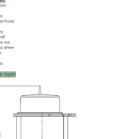
দালান
ার
কম টাওয়ার
়ে
োর্ট
ফিক বাধা
়ার কপিকল
ন
ঘর
্রা অঙ্কন