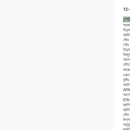
12-2
স্প
প্রক
বিদ্
ব্যা
সৌর 
সৌর 
বিদ
ভিজ্
আলো
স্ট
কাজ
ওজন
বৃষ্ট
আইপি 
Alচ্
আলোক
Eচ্ছি
ব্যাট
ব্যা
সৌর 
উল্ল
অনুভ
সামগ