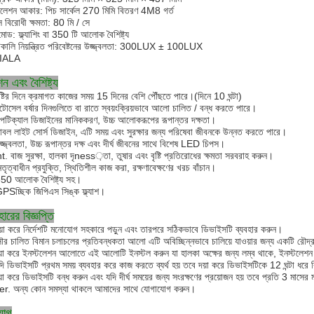
টলেশন আকার: পিচ সার্কেল 270 মিমি বিতরণ 4M8 গর্ত
স বিরোধী ক্ষমতা: 80 মি / সে
 মোড: ফ্ল্যাশিং বা 350 টি আলোক বৈশিষ্ট্য
কালি নিয়ন্ত্রিত পরিবেষ্টনের উজ্জ্বলতা: 300LUX ± 100LUX
 IALA
ন এবং বৈশিষ্ট্য
ৃষ্টির দিনে ক্রমাগত কাজের সময় 15 দিনের বেশি পৌঁছতে পারে।(দিনে 10 ঘন্টা)
টোসেল বর্ষার দিনগুলিতে বা রাতে স্বয়ংক্রিয়ভাবে আলো চালিত / বন্ধ করতে পারে।
পটিক্যাল ডিজাইনের মানিককরণ, উচ্চ আলোকরূপের রূপান্তর দক্ষতা।
াবল লাইট সোর্স ডিজাইন, এটি সময় এবং সুরক্ষার জন্য পরিষেবা জীবনকে উন্নত করতে পারে।
জ্জ্বলতা, উচ্চ রূপান্তর দক্ষ এবং দীর্ঘ জীবনের সাথে বিশেষ LED চিপস।
t. বাজ সুরক্ষা, হালকা দৃness়তা, তুষার এবং বৃষ্টি প্রতিরোধের ক্ষমতা সরবরাহ করুন।
তৃত্বাধীন প্রযুক্তি, স্থিতিশীল কাজ করা, রক্ষণাবেক্ষণের খরচ বাঁচান।
50 আলোক বৈশিষ্ট্য সহ।
PSচ্ছিক জিপিএস সিঙ্ক ফ্ল্যাশ
।
হারের বিজ্ঞপ্তি
য়া করে নির্দেশটি মনোযোগ সহকারে পড়ুন এবং তারপরে সঠিকভাবে ডিভাইসটি ব্যবহার করুন।
ৌর চালিত বিমান চলাচলের প্রতিবন্ধকতা আলো এটি অবিচ্ছিন্নভাবে চালিয়ে যাওয়ার জন্য একটি রৌদ্র
য়া করে ইনস্টলেশন আলোতে এই আলোটি ইনস্টল করুন যা হালকা অক্ষের জন্য লম্ব থাকে, ইনস্টলেশন 
দি ডিভাইসটি প্রথম সময় ব্যবহার করে কাজ করতে ব্যর্থ হয় তবে দয়া করে ডিভাইসটিকে 12 ঘন্টা ধরে
়া করে ডিভাইসটি বন্ধ করুন এবং যদি দীর্ঘ সময়ের জন্য সংরক্ষণের প্রয়োজন হয় তবে প্রতি 3 মাসের 
r. অন্য কোন সমস্যা থাকলে আমাদের সাথে যোগাযোগ করুন।
়োগ