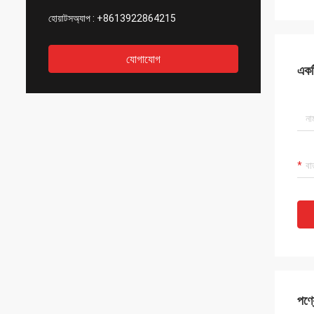
হোয়াটসঅ্যাপ :
+8613922864215
যোগাযোগ
একটি
পণ্য