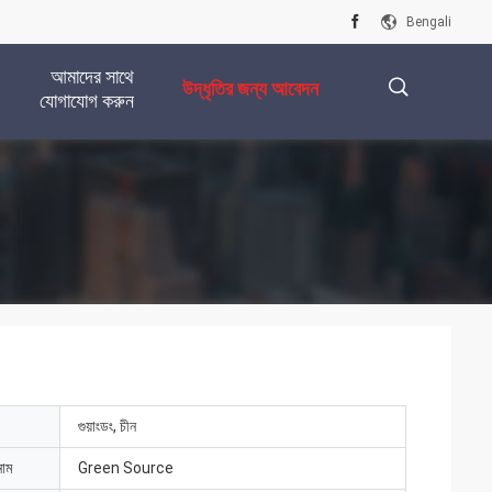
Bengali
আমাদের সাথে
উদ্ধৃতির জন্য আবেদন
যোগাযোগ করুন
描
述
গুয়াংডং, চীন
নাম
Green Source