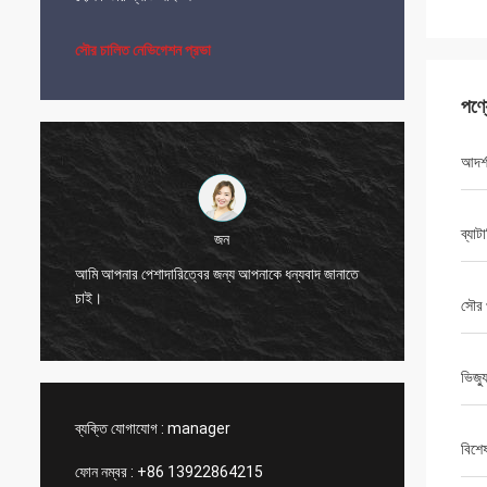
সৌর চালিত নেভিগেশন প্রভা
পণ্
আদর্
ব্যাট
জন
আমি আপনার পেশাদারিত্বের জন্য আপনাকে ধন্যবাদ জানাতে
ভাল দামে 
চাই।
করে।
সৌর 
ভিজ্যু
ব্যক্তি যোগাযোগ :
manager
বিশে
ফোন নম্বর :
+86 13922864215