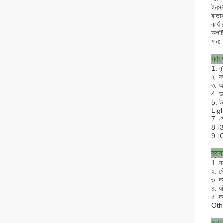
ইনস্
বাতা
কার্য
অপটি
মান:
ফাংশ
1. ব
২. ফ
৩. অ
4. ড
5. উ
Ligh
7. নে
8।
3
9।
G
ব্যব
1. দ
২. স
৩. দ
৪. য
৫. দয
Othe
প্রয