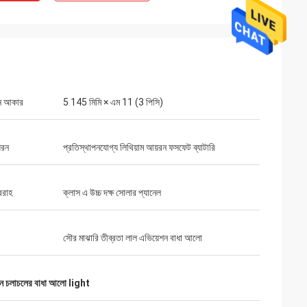
ন আকার
5 145 মিমি × এম 11 (3 পিসি)
ধরন
প্রতিস্থাপনযোগ্য লিথিয়াম আয়রন ফসফেট ব্যাটারি
বরাহ
ক্লাস এ উচ্চ দক্ষ সোলার প্যানেল
সৌর মাঝারি তীব্রতা লাল এভিয়েশন বাধা আলো
ান চলাচলের বাধা আলো light