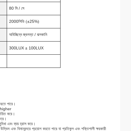
80 মি / সে
2000
±
25%
সিডি (
)
অবিচ্ছিন্ন জ্বলন্ত / ঝলকানি
300LUX ± 100LUX
করতে পারে।
ি higher
্ঘায়িত করে।
 করে।
ুবিধা এবং ব্যয় হ্রাস করে।
ক উদ্ভিদ এবং বিমানবন্দরে প্রয়োগ করতে পারে যা প্রতিকূল এবং শক্তিশালী ক্ষয়কারী