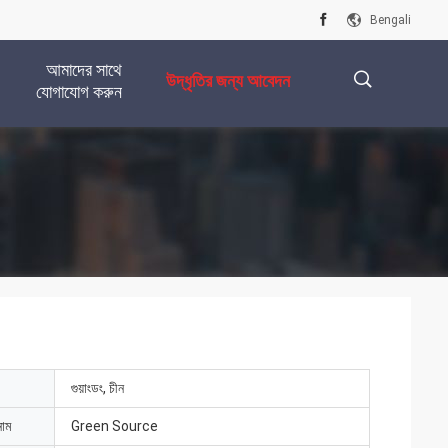
Bengali
আমাদের সাথে
উদ্ধৃতির জন্য আবেদন
যোগাযোগ করুন
描
述
গুয়াংডং, চীন
নাম
Green Source