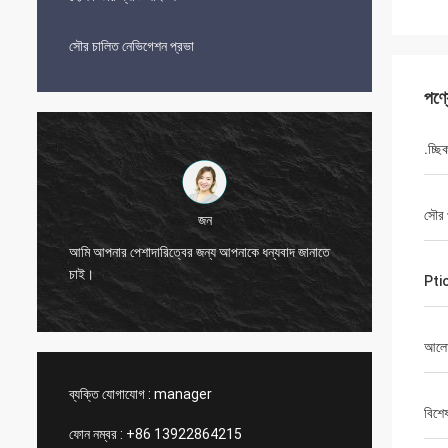
সৌর চালিত নেভিগেশন প্রভা
পণ্
.চ্ছি
সৌর 
জন
আমি আপনার পেশাদারিত্বের জন্য আপনাকে ধন্যবাদ জানাতে
ভাল দামে 
চাই।
করে।
Ptio
আলোক
ব্যক্তি যোগাযোগ :
manager
বিশে
ফোন নম্বর :
+86 13922864215