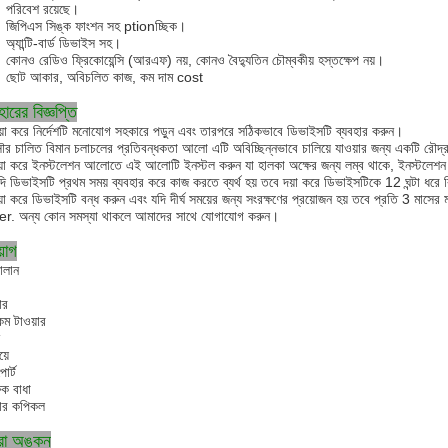
পরিবেশ রয়েছে।
জিপিএস সিঙ্ক ফাংশন সহ ptionচ্ছিক।
অ্যান্টি-বার্ড ডিভাইস সহ।
কোনও রেডিও ফ্রিকোয়েন্সি (আরএফ) নয়, কোনও বৈদ্যুতিন চৌম্বকীয় হস্তক্ষেপ নয়।
ছোট আকার, অবিচলিত কাজ, কম দাম cost
হারের বিজ্ঞপ্তি
য়া করে নির্দেশটি মনোযোগ সহকারে পড়ুন এবং তারপরে সঠিকভাবে ডিভাইসটি ব্যবহার করুন।
ৌর চালিত বিমান চলাচলের প্রতিবন্ধকতা আলো এটি অবিচ্ছিন্নভাবে চালিয়ে যাওয়ার জন্য একটি রৌদ্র
য়া করে ইনস্টলেশন আলোতে এই আলোটি ইনস্টল করুন যা হালকা অক্ষের জন্য লম্ব থাকে, ইনস্টলেশন ব
দি ডিভাইসটি প্রথম সময় ব্যবহার করে কাজ করতে ব্যর্থ হয় তবে দয়া করে ডিভাইসটিকে 12 ঘন্টা ধরে
়া করে ডিভাইসটি বন্ধ করুন এবং যদি দীর্ঘ সময়ের জন্য সংরক্ষণের প্রয়োজন হয় তবে প্রতি 3 মাসের 
r. অন্য কোন সমস্যা থাকলে আমাদের সাথে যোগাযোগ করুন।
়োগ
দালান
ার
কম টাওয়ার
়ে
োর্ট
ফিক বাধা
়ার কপিকল
্রা অঙ্কন