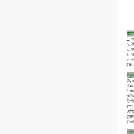
ব্যব
1. দ
২. স
৩. দ
৪. য
৫. দয
Othe
প্রয
উঁচু 
ব্রিজ
টাওয়
টেলি
চিমনি
রানওয
হেলিপ
ট্র্যা
টাওয
মাত