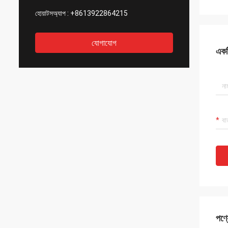
হোয়াটসঅ্যাপ :
+8613922864215
যোগাযোগ
একটি
পণ্য