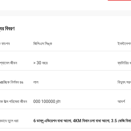
যের বিবরণ
ক ফাংশন
জিপিএস সিঙ্ক
ইনস্টলেশ
প্যানেল জীবন
> 30 বছর
ব্যাটারির 
লুই
গুণমানের বিমান চলাচল করে, আপনার পণ্যগুলি পছন্দ
nচ্ছিক নির্গমন রঙ
লাল
বিদ্যুৎ সর
 উত্স পরিষেবা জীবন
000 100000 ঘন্টা
আদর্শ
ষভাবে তুলে ধরা
6 ডাব্লু এভিয়েশন বাধা আলো
,
4KM বিমান চলা বাধা আলো
,
3.5 কেজি বিম