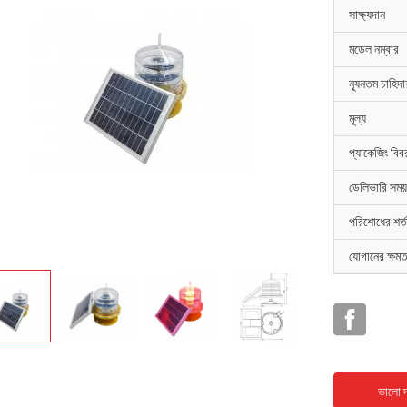
সাক্ষ্যদান
মডেল নম্বার
ন্যূনতম চাহিদ
মূল্য
প্যাকেজিং বিব
ডেলিভারি সময়
পরিশোধের শর্ত
যোগানের ক্ষমত
ভালো দ