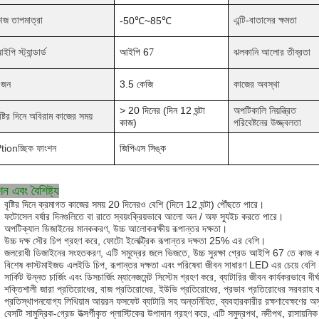
াজ তাপমাত্রা
এন্টি-বাতাসের ক্ষমতা
-50
℃
~
85
℃
ইপি স্ট্যান্ডার্ড
আইপি 6
ঝলকানি আলোর তীব্রতা
7
ওজন
3.5 কেজি
কাজের অবস্থা
> 20 দিনের (দিন 12 ঘন্টা
অপটিকালি নিয়ন্ত্রিত
ৃষ্টির দিনে অবিরাম কাজের সময়
কাজ)
পরিবেষ্টনের উজ্জ্বলতা
tionচ্ছিক ফাংশন
জিপিএস সিঙ্ক
ন এবং বৈশিষ্ট্য
বৃষ্টির দিনে ক্রমাগত কাজের সময় 20 দিনেরও বেশি (দিনে 12 ঘন্টা) পৌঁছতে পারে।
ফটোসেল বর্ষার দিনগুলিতে বা রাতে স্বয়ংক্রিয়ভাবে আলো অন / অফ স্যুইচ করতে পারে।
অপটিক্যাল ডিজাইনের মানককরণ, উচ্চ আলোকরক্ষীয় রূপান্তর দক্ষতা।
উচ্চ দক্ষ সৌর চিপ গ্রহণ করে, ফোটো ইলেক্ট্রিক রূপান্তর দক্ষতা 25% এর বেশি।
জলরোধী ডিজাইনের সংহতকরণ, এটি সমুদ্রের জলে ভিজতে, উচ্চ সুরক্ষা গ্রেড আইপি 67 তে কাজ 
বিশেষ কাস্টমাইজড এলইডি চিপ, রূপান্তর দক্ষতা এবং পরিষেবা জীবন সাধারণ LED এর চেয়ে বেশ
সার্কিট উন্নত চার্জিং এবং ডিসচার্জিং ম্যানেজমেন্ট সিস্টেম গ্রহণ করে, ব্যাটারির জীবন কার্যকরভাবে দীর
শক্তিশালী জারা প্রতিরোধের, বাজ প্রতিরোধের, ইউভি প্রতিরোধের, প্রভাব প্রতিরোধের সরবরাহ
প্রতিস্থাপনযোগ্য লিথিয়াম আয়রন ফসফেট ব্যাটারি সহ অন্তর্নিহিত, ব্যবহারকারীর রক্ষণাবেক্ষণের অস
বেসটি সামুদ্রিক-গ্রেড উত্সর্গীকৃত প্লাস্টিকের উপাদান গ্রহণ করে, এটি সমুদ্রপথ, নদীপথ, রাসায়নি