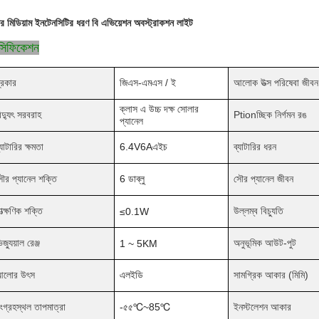
র মিডিয়াম ইনটেনসিটির ধরণ বি এভিয়েশন অবস্ট্রাকশন লাইট
েসিফিকেশন
্রকার
জিএস-এমএস / ই
আলোক উত্স পরিষেবা জীবন
ক্লাস এ উচ্চ দক্ষ সোলার
িদ্যুৎ সরবরাহ
Ptionচ্ছিক নির্গমন রঙ
প্যানেল
্যাটারির ক্ষমতা
6.4V6A
এইচ
ব্যাটারির ধরন
ৌর প্যানেল শক্তি
6 ডাব্লু
সৌর প্যানেল জীবন
াত্ক্ষণিক শক্তি
উল্লম্ব বিচ্যুতি
≤0.1W
িজ্যুয়াল রেঞ্জ
অনুভূমিক আউট-পুট
1 ~ 5KM
আলোর উৎস
এলইডি
সামগ্রিক আকার (মিমি)
ংগ্রহস্থল তাপমাত্রা
-৫৫
℃
~
85
℃
ইনস্টলেশন আকার