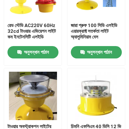
var forwardingUrl = "/page/bouncy.php?&bpae=G
রেড স্টেডি AC220V 60Hz
জারা প্রুফ 100 সিডি এলইডি
32cd টাওয়ার এভিয়েশন লাইট
এয়ারক্রাফ্ট সতর্কতা লাইট
মান নিয়ন্ত্রণ
কম ইনটেনসিটি এলইডি
অ্যালুমিনিয়াম বেস
অনুসন্ধান পাঠান
অনুসন্ধান পাঠান
যোগাযোগ করুন
উদ্ধৃতির জন্য আবেদন
এভিয়েশন অবস্ট্রাকশন লাইট
সৌর চালিত বাধা আলো
এয়ারক্রাফ্ট অবস্ট্রাকশন লাইট
টাওয়ার অবস্ট্রাকশন লাইটের
চিমনি এফপিএম 40 ডিসি 12 ভি