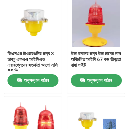
জিএসএম টাওয়ারগুলির জন্য 3
উচ্চ ভবনের জন্য উচ্চ মানের লাল
ডাব্লু এফএএ আইসিএও
অবিচলিত আইপি 67 কম তীব্রতা
এয়ারপ্লেনের সতর্কতা আলো এসি
বাধা লাইট
85 ভি
অনুসন্ধান পাঠান
অনুসন্ধান পাঠান
বাড়ি
পণ্য
আমাদের সম্পর্কে