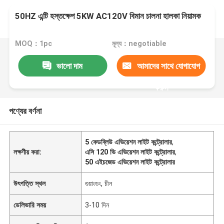
50HZ এন্টি হস্তক্ষেপ 5KW AC120V বিমান চালনা হালকা নিয়ামক
MOQ：1pc
মূল্য：negotiable
ভালো দাম
আমাদের সাথে যোগাযোগ
করুন
পণ্যের বর্ণনা
5 কেডব্লিউ এভিয়েশন লাইট কন্ট্রোলার
,
লক্ষণীয় করা:
এসি 120 ভি এভিয়েশন লাইট কন্ট্রোলার
,
50 এইচজেড এভিয়েশন লাইট কন্ট্রোলার
উৎপত্তি স্থল
গুয়াংডং, চীন
ডেলিভারি সময়
3-10 দিন