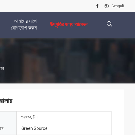
Bengali
আমাদের সাথে
উদ্ধৃতির জন্য আবেদন
যোগাযোগ করুন
描
লার
述
রোলার
গুয়াংডং, চীন
নাম
Green Source