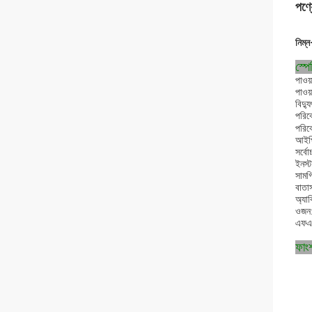
পণ্য
নিম্ন
স্প
পাওয
পাওয
বিদ্
পরিব
পরিব
আইপি 
সর্ব
ইনস্
সামগ
বাতা
অ্যাব
ওজন:
এফএএ
ফাংশ