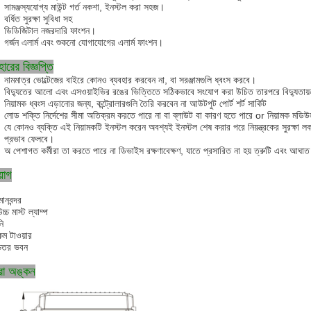
সামঞ্জস্যযোগ্য মাউন্ট গর্ত নকশা, ইনস্টল করা সহজ।
বর্ধিত সুরক্ষা সুবিধা সহ
ডি
ডিজিটাল নজরদারি ফাংশন।
গর্জন এলার্ম এবং শুকনো যোগাযোগের এলার্ম ফাংশন।
হারের বিজ্ঞপ্তি
নামমাত্র ভোল্টেজের বাইরে কোনও ব্যবহার করবেন না, বা সরঞ্জামগুলি ধ্বংস করবে।
বিদ্যুতের আলো এবং এসওয়াইভির রঙের ভিত্তিতে সঠিকভাবে সংযোগ করা উচিত তারপরে বিদ্যুতায
নিয়ামক ধ্বংস এড়ানোর জন্য, কন্ট্রোলারগুলি তৈরি করবেন না
আউটপুট পোর্ট
শর্ট সার্কিট
লোড শক্তি নির্দেশের সীমা অতিক্রম করতে পারে না বা ব্লাউট বা কারণ হতে পারে or
নিয়ামক
মডিউ
যে কোনও ব্যক্তি এই নিয়ামকটি ইনস্টল করেন অবশ্যই ইনস্টল শেষ করার পরে নিয়ন্ত্রকের সুরক্ষা ল
প্রভাব ফেলবে।
অ পেশাগত কর্মীরা তা করতে পারে না
ডিভাইস রক্ষণাবেক্ষণ, যাতে প্রসারিত না হয়
ত্রুটি এবং আঘা
়োগ
মানবন্দর
্চ মাস্ট ল্যাম্প
নি
কম টাওয়ার
্চতর ভবন
্রা অঙ্কন