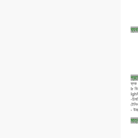
ব্যব
প্রয
ব্লক
Ir বি
Ighউচ
-চিম
টেলি
- উচ
মাত