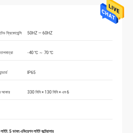
টেড ফ্রিকোয়েন্সি
50HZ — 60HZ
 তাপমাত্রা
-40 ℃ ～ 70 ℃
ন্ডার্ড
IP65
ন আকার
330 মিমি × 130 মিমি × এম 6
ন লাইট
,
5 ডাব্লু এভিয়েশন লাইট কন্ট্রোলার