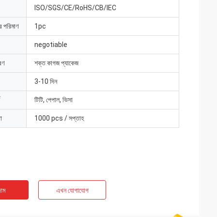
ISO/SGS/CE/RoHS/CB/IEC
ার পরিমাণ
1pc
negotiable
রণ
শক্ত কাগজ প্যাকেজ
3-10 দিন
টিটি, পেপাল, ভিসা
া
1000 pcs / সপ্তাহ
াম
এখন যোগাযোগ