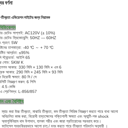
ের বর্ণনা
-তীব্রতা এভিয়েশন লাইটের জন্য নিয়ামক
েসিফিকেশন
়ার রেটেড সাপ্লাই: AC120V (± 10%)
়ার রেটেড ফ্রিকোয়েন্সি: 50HZ — 60HZ
যুৎ গ্রহণ: 5W
েষ্টনের তাপমাত্রা: -40 ℃ ～ + 70 ℃
েষ্টিত আর্দ্রতা: ≤95%
স্ট্যান্ডার্ড: আইপি 65
োচ্চ লোড: 5KW K
টলেশন আকার: 330 মিমি × 130 মিমি × এম 6
্রিক আকার: 290 মিমি × 245 মিমি × 93 মিমি
স বিরোধী ক্ষমতা: 80 মি / সে
িলিটি নিয়ন্ত্রণ করুন: 6 পিসি
 4.5 কেজি
 শ্রেণিবদ্ধ: L-856/857
ন এবং বৈশিষ্ট্য
ম্যাচ করা উচ্চ তীব্রতা, মাঝারি তীব্রতা, কম তীব্রতা সিরিজ নিয়ন্ত্রণ করতে পারে
বাধা আলো
অবিচলিত কাজ করা, বিরোধী হস্তক্ষেপের শক্তিশালী ক্ষমতা এবং অ্যান্টি-শক shock
অ্যালুমিনিয়াম খাদ উপাদান, হালকা শরীর এবং জারা প্রতিরোধের সরবরাহ করে।
ফটোসেল স্বয়ংক্রিয়ভাবে আলো চালু / বন্ধ করতে পারে
তীব্রতা পরিবর্তন অনুযায়ী
।