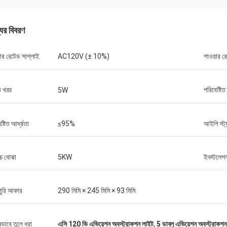
যের বিবরণ
়ার রেটেড সাপ্লাই
AC120V (± 10%)
পাওয়ার রে
ি খরচ
পরিবেষ্টিত
5W
লুই
ষ্টিত আর্দ্রতা
≤95%
আইপি স্ট্যা
গুণমানের বিমান চলাচল করে, আপনার পণ্যগুলি পছন্দ
চ্চ বোঝা
5KW
ইনস্টলেশ
পুরি আকার
290 মিমি × 245 মিমি × 93 মিমি
ষভাবে তুলে ধরা
এসি 120 ভি এভিয়েশন অবস্ট্রাকশন লাইট
,
5 ডাব্লু এভিয়েশন অবস্ট্রাকশ