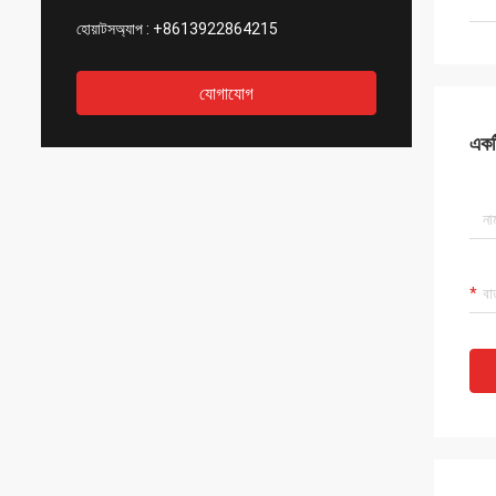
হোয়াটসঅ্যাপ :
+8613922864215
যোগাযোগ
একটি