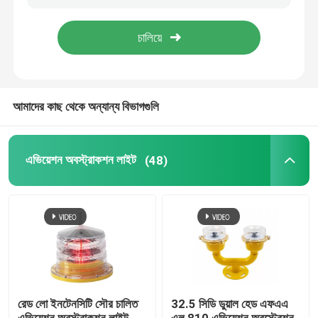
var forwardingUrl = "/page/bouncy.php?&bpae=G
মান নিয়ন্ত্রণ
আমাদের কাছ থেকে অন্যান্য বিভাগগুলি
যোগাযোগ করুন
এভিয়েশন অবস্ট্রাকশন লাইট
(48)
উদ্ধৃতির জন্য আবেদন
এভিয়েশন অবস্ট্রাকশন লাইট
সৌর চালিত বাধা আলো
রেড লো ইনটেনসিটি সৌর চালিত
32.5 সিডি ডুয়াল হেড এফএএ
এয়ারক্রাফ্ট অবস্ট্রাকশন লাইট